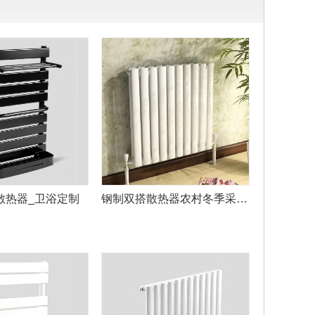
散热器_卫浴定制
钢制双搭散热器农村冬季采暖专用