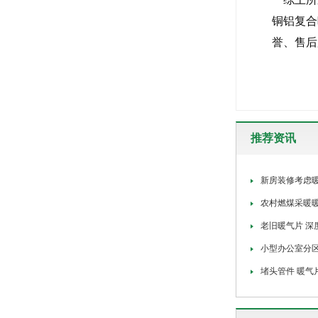
铜铝复合
誉、售后
推荐资讯
新房装修考虑暖
农村燃煤采暖
老旧暖气片 深
小型办公室分
堵头管件 暖气