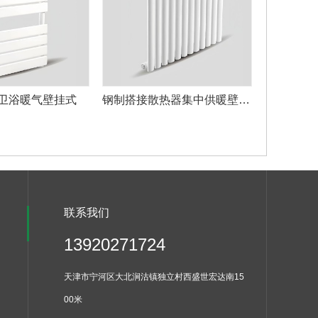
卫浴暖气壁挂式
钢制搭接散热器集中供暖壁挂式
联系我们
13920271724
天津市宁河区大北涧沽镇独立村西盛世宏达南15
00米