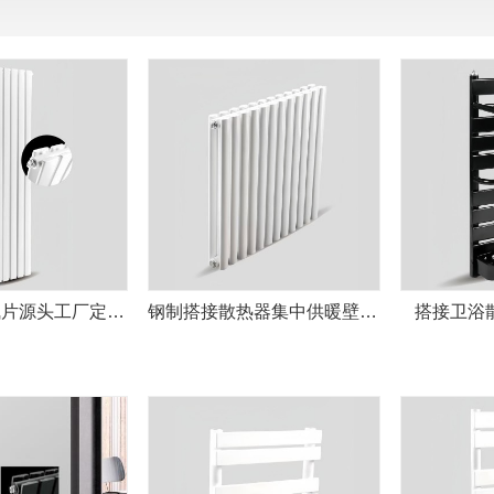
钢制双搭暖气片源头工厂定做 供暖好
钢制搭接散热器集中供暖壁挂式暖气
搭接卫浴